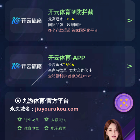
I
信息公开
nformation
九游online(中国)概况
九游online(
九游online(中国)动态
关于授予
通知公告
行业资讯
各有关单位
市场信息
根据《
政策法规