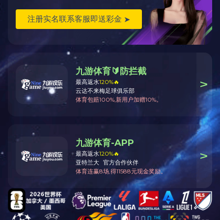
通知》（
九游登陆入口资讯
国)秘书处
年九游on
联系我们
泛征求意见
人才招聘
任何单
提出，并提
九游登陆入口中心
联系地
电
话
附件
1
附件
2