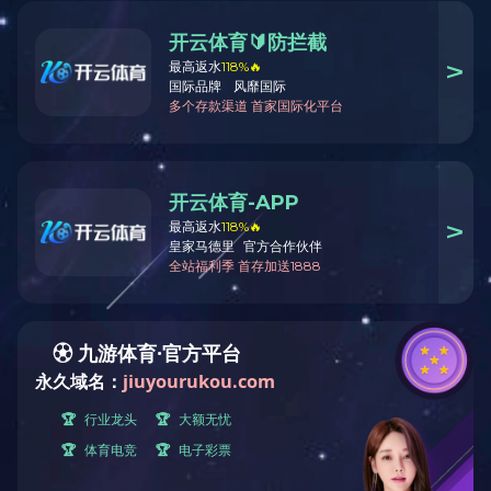
N
网站导航
avigation
九游online(中国)概况
九游登陆入口
九游online(中国)动态
通知公告
行业资讯
市场信息
政策法规
九游online