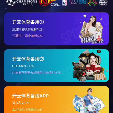
·
九游online
友情链接：
测绘仪器分会
电工仪器仪表分会
仪
2011-2025 @Copyright 九游登陆入口 地址：济南市解放
邮编：250010 邮箱：sddqybxh@163.com
ICP备案号：鲁IC
电话：0531-85065753 传真：0531-85065753
网站地图
网站隐私安全说明
网站版权声明