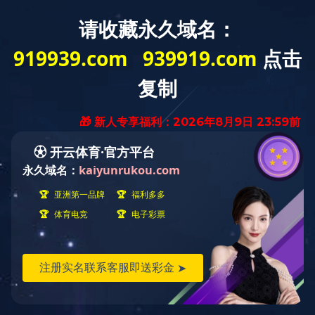
网站首页
九游online(中国)
九游online(中国)
概况
动态