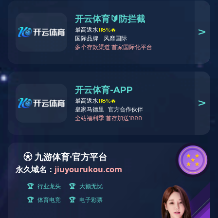
I
信息公开
nformation
九游online(中国)概况
市场信息
九游online(中国)动态
通知公告
行业资讯
时间：
2024-0
市场信息
出席：
省政
和信息化厅
政策法规