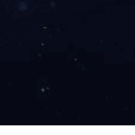
一季度，全
八、就业形
统筹推进经
升。一季度
住地分，城镇
总的看，一
当前外部环
下一步，我
online