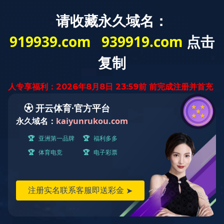
网站首页
九游online(中国)
九游online(中国)
概况
动态