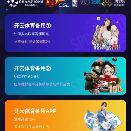
下降
，燃
0.2%
友情链接：
测绘仪器分会
电工仪器仪表分会
仪
2011-2025 @Copyright 九游登陆入口 地址：济南市解放
邮编：250010 邮箱：sddqybxh@163.com
ICP备案号：鲁IC
电话：0531-85065753 传真：0531-85065753
网站地图
网站隐私安全说明
网站版权声明