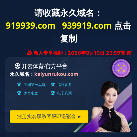
网站首页
九游online(中国)
九游online(中国)
概况
动态