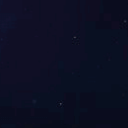
知名展会，
三、支持
（一）提
岛），加大
定一批首件
遇，打响品
（二）深
品推介，激
（三）拓
一批优秀创新
（四）强
设计赛事、