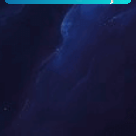
配套出台政
项法条依法
3.构建
富完善“九游
政务平台加
质企业、惠企
务机制，为中
（二）
4.强
服务月等系列
读专栏、点
5.支