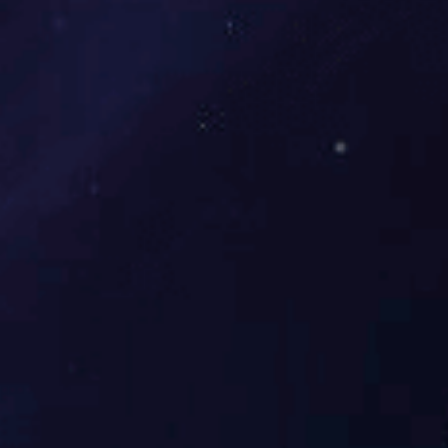
业服务机构、
上，为中小
6.支
地“把脉问
布局合理、
级特色产业集
7.支
技术研发和
工厂200家
（三）
8.扩大
业单项冠军
online