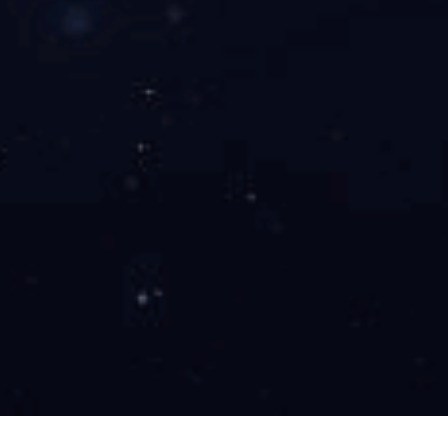
（四）
11.加
家以上、“小
力度，更加
12.
荐直接申报
职业培训补
13.
字化转型促
条件好、特
业数字化转
才支撑。