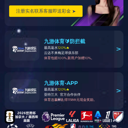
各市工业和信
九游登陆入口资讯
省各市税务
现将《
联系我们
结合实际，
人才招聘
九游登陆入口中心